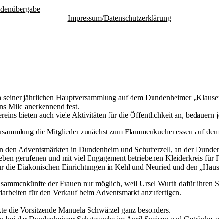
ndenübergabe
Impressum/Datenschutzerklärung
 in seiner jährlichen Hauptversammlung auf dem Dundenheimer „Klause
ns Mild anerkennend fest.
ns bieten auch viele Aktivitäten für die Öffentlichkeit an, bedauern 
rsammlung die Mitglieder zunächst zum Flammenkuchenessen auf dem „
an den Adventsmärkten in Dundenheim und Schutterzell, an der Dunden
ben gerufenen und mit viel Engagement betriebenen Kleiderkreis für Fl
für die Diakonischen Einrichtungen in Kehl und Neuried und den „Hau
usammenkünfte der Frauen nur möglich, weil Ursel Wurth dafür ihren Sch
arbeiten für den Verkauf beim Adventsmarkt anzufertigen.
nkte die Vorsitzende Manuela Schwärzel ganz besonders.
n bei der Dundenheimer Schatzsuche im April Speisen und Getränke anbi