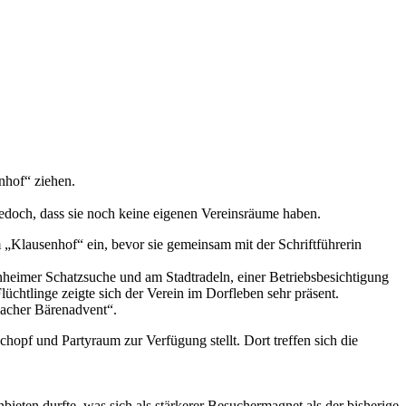
nhof“ ziehen.
jedoch, dass sie noch keine eigenen Vereinsräume haben.
Klausenhof“ ein, bevor sie gemeinsam mit der Schriftführerin
heimer Schatzsuche und am Stadtradeln, einer Betriebsbesichtigung
üchtlinge zeigte sich der Verein im Dorfleben sehr präsent.
sacher Bärenadvent“.
opf und Partyraum zur Verfügung stellt. Dort treffen sich die
eten durfte, was sich als stärkerer Besuchermagnet als der bisherige