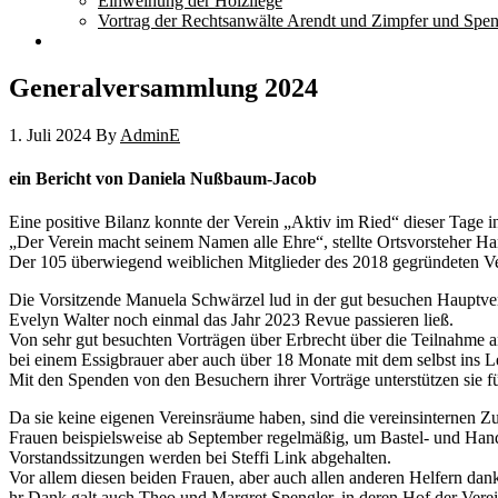
Einweihung der Holzliege
Vortrag der Rechtsanwälte Arendt und Zimpfer und Spe
Generalversammlung 2024
1. Juli 2024
By
AdminE
ein Bericht von Daniela Nußbaum-Jacob
Eine positive Bilanz konnte der Verein „Aktiv im Ried“ dieser Tage
„Der Verein macht seinem Namen alle Ehre“, stellte Ortsvorsteher Ha
Der 105 überwiegend weiblichen Mitglieder des 2018 gegründeten Verei
Die Vorsitzende Manuela Schwärzel lud in der gut besuchen Hauptve
Evelyn Walter noch einmal das Jahr 2023 Revue passieren ließ.
Von sehr gut besuchten Vorträgen über Erbrecht über die Teilnahme 
bei einem Essigbrauer aber auch über 18 Monate mit dem selbst ins Le
Mit den Spenden von den Besuchern ihrer Vorträge unterstützen sie 
Da sie keine eigenen Vereinsräume haben, sind die vereinsinternen Z
Frauen beispielsweise ab September regelmäßig, um Bastel- und Hand
Vorstandssitzungen werden bei Steffi Link abgehalten.
Vor allem diesen beiden Frauen, aber auch allen anderen Helfern da
hr Dank galt auch Theo und Margret Spengler, in deren Hof der Verei