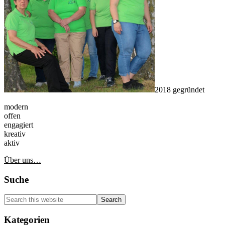
2018 gegründet
modern
offen
engagiert
kreativ
aktiv
Über uns…
Suche
Search
this
website
Kategorien