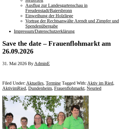
Helferfest
Ausflug zur Landesgartenschau in
Freudenstadt/Baiersbronn
Einweihung der Holzliege
Vortrag der Rechtsanwälte Arendt und Zimpfer und
Spendenübergabe
Impressum/Datenschutzerklärung
Save the date – Frauenflohmarkt am
26.09.2026
31. Mai 2026
By
AdminE
Filed Under:
Aktuelles
,
Termine
Tagged With:
Aktiv im Ried
,
AktivimRied
,
Dundenheim
,
Frauenflohmarkt
,
Neuried
Primary
Sidebar