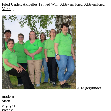
Filed Under:
Aktuelles
Tagged With:
Aktiv im Ried
,
AktivimRied
,
Vortrag
Primary
Sidebar
2018 gegründet
modern
offen
engagiert
kreativ