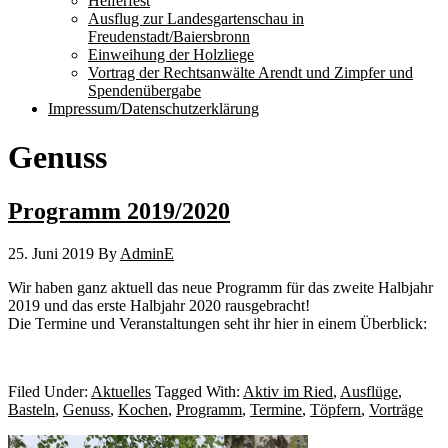
Helferfest
Ausflug zur Landesgartenschau in
Freudenstadt/Baiersbronn
Einweihung der Holzliege
Vortrag der Rechtsanwälte Arendt und Zimpfer und
Spendenübergabe
Impressum/Datenschutzerklärung
Genuss
Programm 2019/2020
25. Juni 2019
By
AdminE
Wir haben ganz aktuell das neue Programm für das zweite Halbjahr
2019 und das erste Halbjahr 2020 rausgebracht!
Die Termine und Veranstaltungen seht ihr hier in einem Überblick:
Filed Under:
Aktuelles
Tagged With:
Aktiv im Ried
,
Ausflüge
,
Basteln
,
Genuss
,
Kochen
,
Programm
,
Termine
,
Töpfern
,
Vorträge
Primary